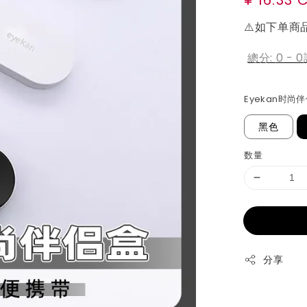
price
⚠️如下单商
總分:
0
-
0
Eyekan时尚
黑色
数量
分享