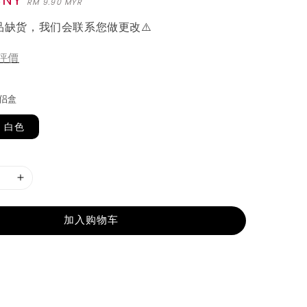
RM 9.90 MYR
品缺货，我们会联系您做更改⚠️
評價
伴侣盒
白色
加入购物车