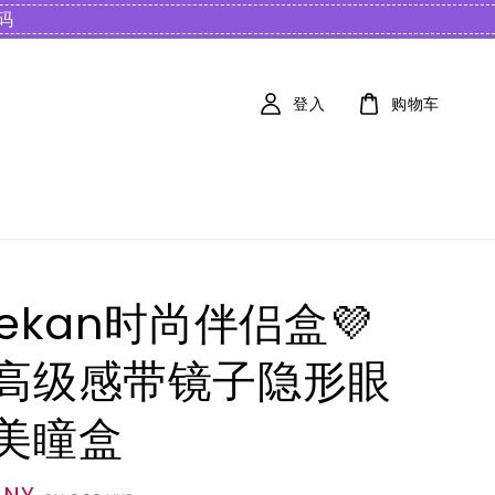
️
登入
购物车
yekan时尚伴侣盒💜
高级感带镜子隐形眼
美瞳盒
 CNY