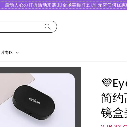
最动人心の打折活动来袭❤️‍🔥全场美瞳打五折‼️无需任何优惠码
明片专区
💜E
简约
镜盒
Regular
¥ 16.33