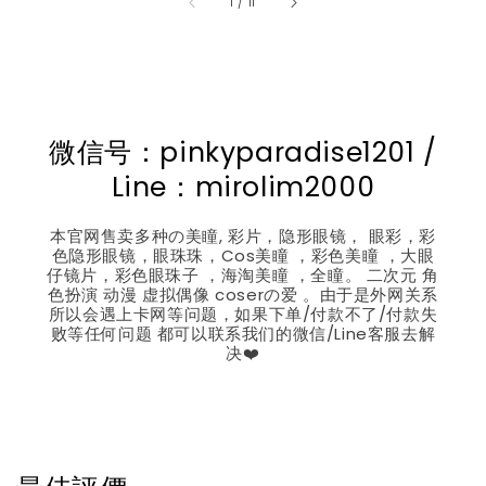
1
/
11
微信号：pinkyparadise1201 /
Line：mirolim2000
本官网售卖多种の美瞳, 彩片，隐形眼镜， 眼彩，彩
色隐形眼镜，眼珠珠，Cos美瞳 ，彩色美瞳 ，大眼
仔镜片，彩色眼珠子 ，海淘美瞳 ，全瞳。 二次元 角
色扮演 动漫 虚拟偶像 coserの爱 。由于是外网关系
所以会遇上卡网等问题，如果下单/付款不了/付款失
败等任何问题 都可以联系我们的微信/Line客服去解
决❤️