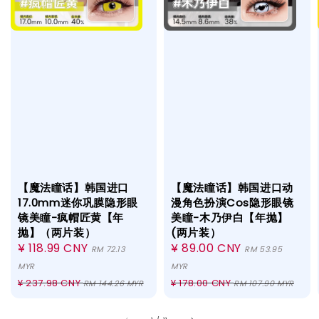
【魔法瞳话】韩国进口
【魔法瞳话】韩国进口动
17.0mm迷你巩膜隐形眼
漫角色扮演Cos隐形眼镜
镜美瞳-疯帽匠黄【年
美瞳-木乃伊白【年抛】
抛】（两片装）
(两片装）
Sale
¥ 118.99 CNY
Sale
¥ 89.00 CNY
RM 72.13
RM 53.95
price
price
MYR
MYR
Regular
Regular
¥ 237.98 CNY
¥ 178.00 CNY
RM 144.26 MYR
RM 107.90 MYR
price
price