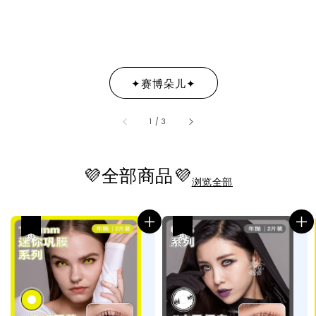
✦赛博朵儿✦
accessibility.of
1
/
3
💜全部商品💜
浏览全部
热卖
热卖