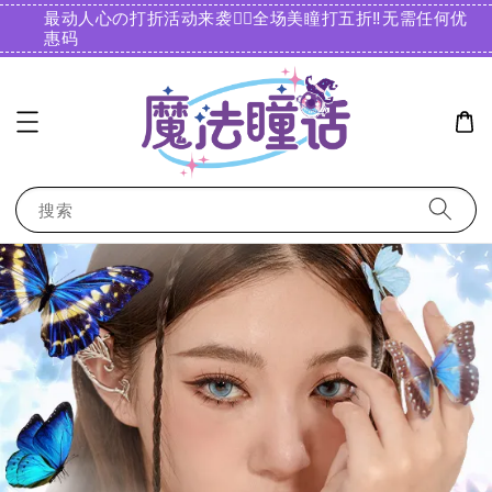
最动人心の打折活动来袭❤️‍🔥全场美瞳打五折‼️无需任何优
惠码️
搜索