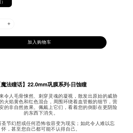
副）
加入购物车
魔法瞳话】22.0mm巩膜系列-日蚀瞳
来令人毛骨悚然、刺穿灵魂的凝视，散发出原始的威胁
的火焰黄色和红色混合，周围环绕着血管般的细节，营
安的非自然效果。佩戴上它们，看着您的倒影在更阴险
的东西下消失。
万圣节幻想或任何恐怖妆容变为现实；如此令人难以忘
怀，甚至您自己都可能不认得自己。