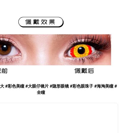
放大 #彩色美瞳 #大眼仔镜片 #隐形眼镜 #彩色眼珠子
#海淘美瞳 #
全瞳