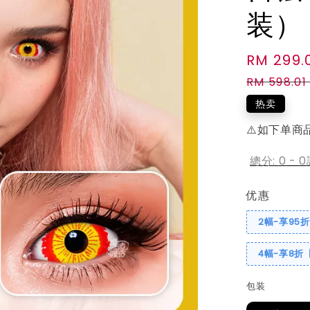
装）
Sale
RM 299.
price
RM 598.01
热卖
⚠️如下单商
總分:
0
-
0
优惠
2幅-享95
4幅-享8折
包装