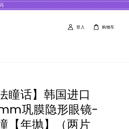
️
登入
购物车
法瞳话】韩国进口
.0mm巩膜隐形眼镜-
瞳【年抛】（两片