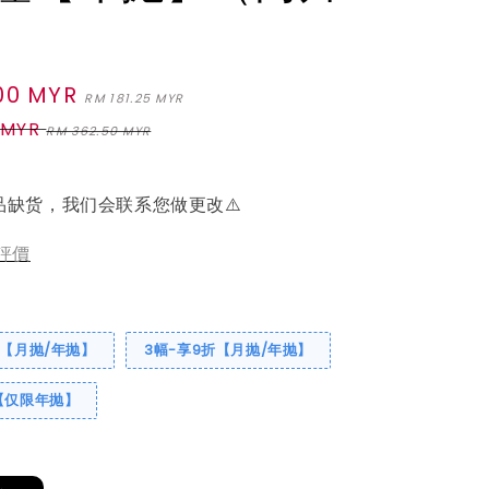
00 MYR
Regular
RM 181.25 MYR
price
 MYR
RM 362.50 MYR
品缺货，我们会联系您做更改⚠️
評價
折【月抛/年抛】
3幅-享9折【月抛/年抛】
【仅限年抛】