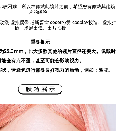
比较困难。所以在佩戴此镜片之前，希望您有佩戴其他镜
片的经验。
漫 虚拟偶像 考斯普雷 coserの爱-cosplay妆造、虚拟拍
摄、漫展出镜、出片拍摄
重要提示
为22.0mm，比大多数其他的镜片直径还要大。佩戴时
可能会有点不适，甚至可能会影响视力。
症状，请避免进行需要良好视力的活动，例如：驾驶。