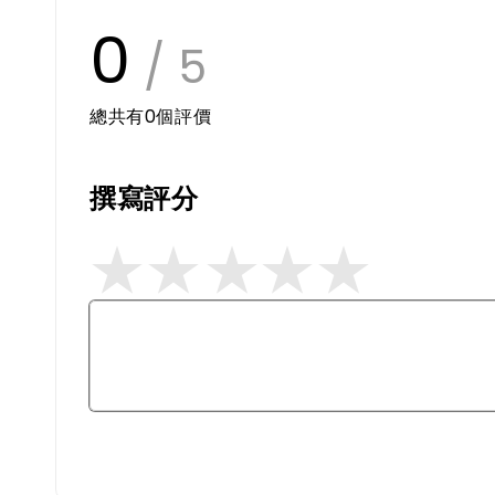
0
/ 5
總共有
0
個評價
撰寫評分