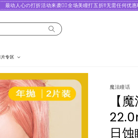
最动人心の打折活动来袭❤️‍🔥全场美瞳打五折‼️无需任何优惠码
明片专区
魔法瞳话
【魔
22
日蚀