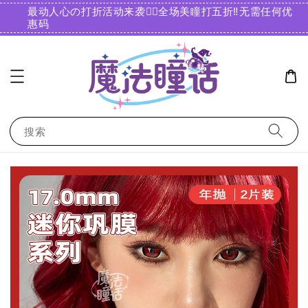
最动人心の打折活动来袭❤️‍🔥全场美瞳打五折‼️无需任何优
惠码️
搜索