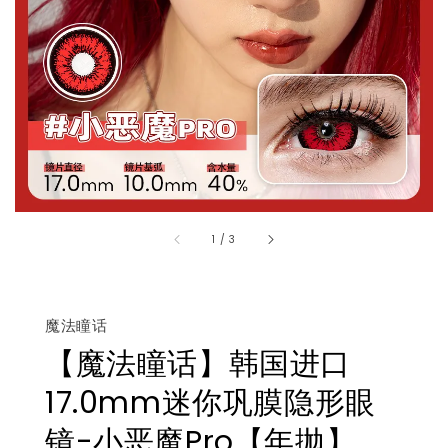
1
/
3
魔法瞳话
【魔法瞳话】韩国进口
17.0mm迷你巩膜隐形眼
镜-小恶魔Pro【年抛】