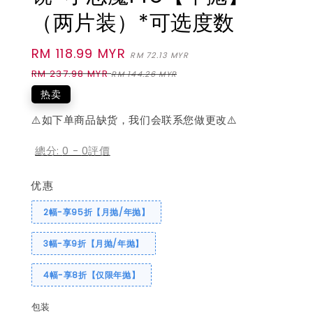
（两片装）*可选度数
Sale
RM 118.99 MYR
Regular
RM 72.13 MYR
price
price
RM 237.98 MYR
RM 144.26 MYR
热卖
⚠️如下单商品缺货，我们会联系您做更改⚠️
總分:
0
-
0
評價
优惠
2幅-享95折【月抛/年抛】
3幅-享9折【月抛/年抛】
4幅-享8折【仅限年抛】
包装