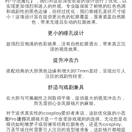
列-小恶魔红】，我们对这款深受欢迎的设计进行了优化，以
实现更加强烈和迷人的外观。专业版保留了鲜艳的红色色调
和戏剧性的黑色边缘，但经过优化：我们将瞳孔直径尺寸缩
小！这项设计旨在提供更出色的虹膜覆盖，显著遮盖自然眼
色，带来无缝且生动的红眼效果。
更小的瞳孔设计
超强烈且饱满的色彩效果，没有自然虹膜透出，带来真正沉
浸的视觉效果。
提升冲击力
搭配经典的大胆黑色边缘和增大的17mm直径，呈现出引人
注目的戏剧性转变。
舒适与戏剧兼具
在大胆与可佩戴性之间取得平衡，提供最大的视觉冲击力，
而无需担心全巩膜镜片的麻烦。
对于追求真实性的cosplay爱好者来说，这款优化版的小恶
迷你
魔Pro
巩膜镜片是一个改变游戏规则的选择。无论您是在
模仿如蛇喰梦子或宿傩等经典红眼角色，还是为cosplay、
万圣节或任何需要引人注目的造型做准备，这款镜片都能提