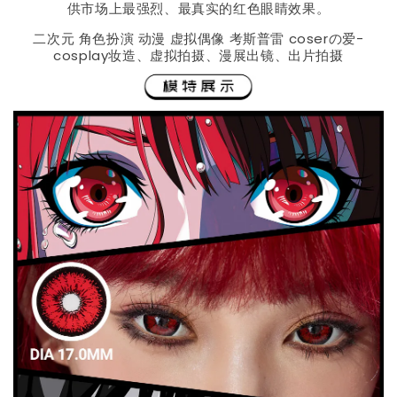
供市场上最强烈、最真实的红色眼睛效果。
二次元 角色扮演 动漫 虚拟偶像 考斯普雷 coserの爱-
cosplay妆造、虚拟拍摄、漫展出镜、出片拍摄