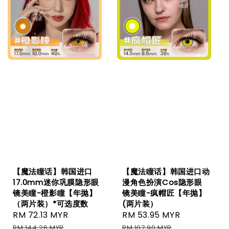
【魔法瞳话】韩国进口
【魔法瞳话】韩国进口动
17.0mm迷你巩膜隐形眼
漫角色扮演Cos隐形眼
镜美瞳-橙影瞳【年抛】
镜美瞳-疯帽匠【年抛】
（两片装）*可选度数
(两片装）
Sale
RM 72.13 MYR
Regular
Sale
RM 53.95 MYR
Regular
price
price
price
price
RM 144.26 MYR
RM 107.90 MYR