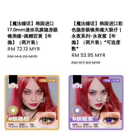
【魔法瞳话】韩国进口
【魔法瞳话】韩国进口彩
17.0mm迷你巩膜隐形眼
色隐形眼镜美瞳大眼仔 |
镜美瞳-疯帽匠黄【年
永夜系列-永夜紫【年
抛】（两片装）
抛】（两片装）*可选度
Sale
RM 72.13 MYR
Regular
数*
Sale
RM 53.95 MYR
Regular
price
price
RM 144.26 MYR
price
price
RM 107.90 MYR
热卖
热卖