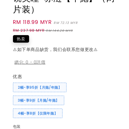
片装）
Sale
RM 118.99 MYR
Regular
RM 72.13 MYR
price
price
RM 237.98 MYR
RM 144.26 MYR
热卖
⚠️如下单商品缺货，我们会联系您做更改⚠️
總分:
0
-
0
評價
优惠
2幅-享95折【月抛/年抛】
3幅-享9折【月抛/年抛】
4幅-享8折【仅限年抛】
包装