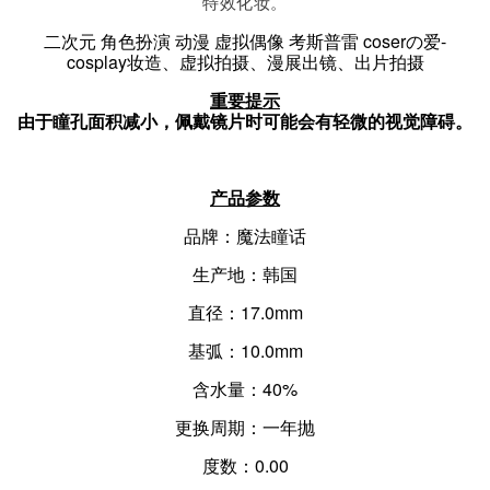
特效化妆。
二次元 角色扮演 动漫 虚拟偶像 考
斯普雷
coserの爱-
cosplay妆造、虚拟拍摄、漫展出镜、出片拍摄
重要提示
由于瞳孔面积减小，佩戴镜片时可能会有轻微的视觉障碍。
产品参数
品牌：魔法瞳话
生产地：韩国
直径：17.0mm
基弧：10.0mm
含水量：40%
更换周期：一年抛
度数：0.00