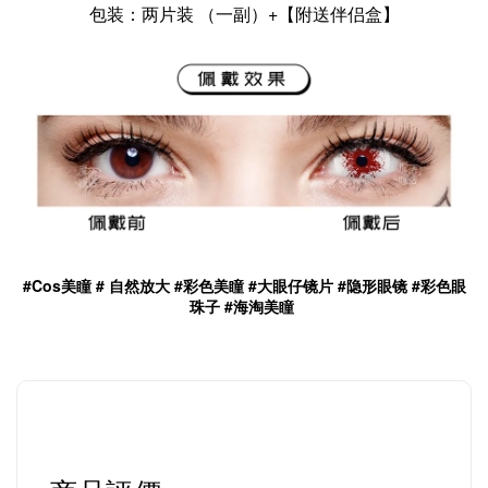
包装：两片装 （一副）
+
【附送伴侣盒】
#Cos美瞳 # 自然放大 #彩色美瞳 #大眼仔镜片 #隐形眼镜 #彩色眼
珠子 #海淘美瞳