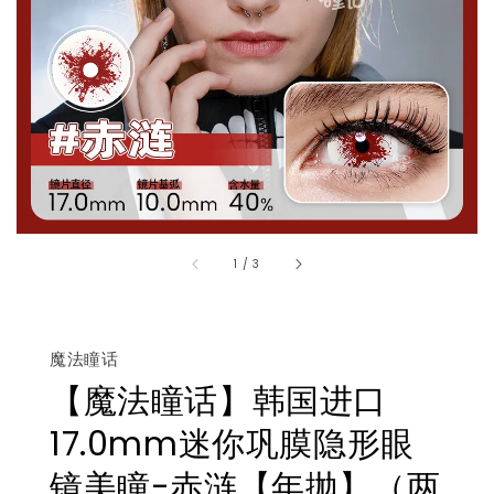
1
/
3
魔法瞳话
【魔法瞳话】韩国进口
17.0mm迷你巩膜隐形眼
镜美瞳-赤涟【年抛】（两