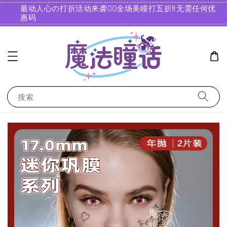
最动人心の打折活动来袭❤️‍🔥全场美瞳打五折‼️无需任何优
惠码️
搜索