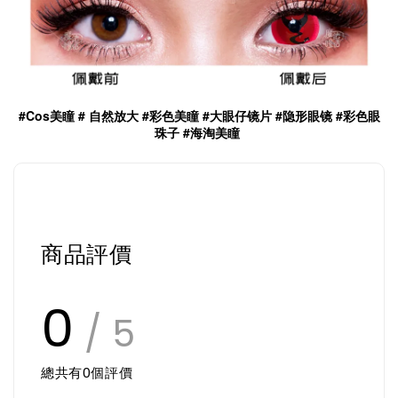
#Cos美瞳 # 自然放大 #彩色美瞳 #大眼仔镜片 #隐形眼镜 #彩色眼
珠子 #海淘美瞳
商品評價
0
/ 5
總共有
0
個評價