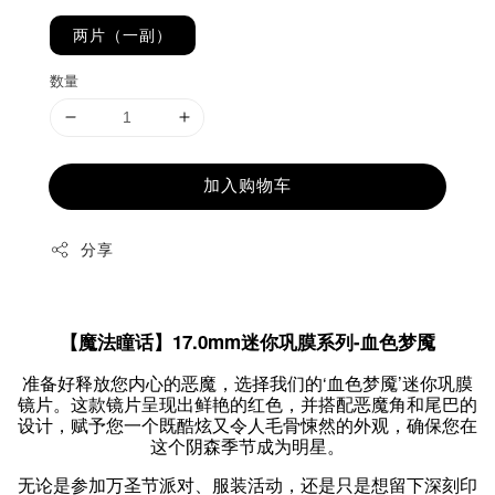
两片（一副）
数量
加入购物车
分享
【魔法瞳话】17.0mm迷你巩膜系列-血色梦魇
准备好释放您内心的恶魔，选择我们的‘血色梦魇’迷你巩膜
镜片。这款镜片呈现出鲜艳的红色，并搭配恶魔角和尾巴的
设计，赋予您一个既酷炫又令人毛骨悚然的外观，确保您在
这个阴森季节成为明星。
无论是参加万圣节派对、服装活动，还是只是想留下深刻印