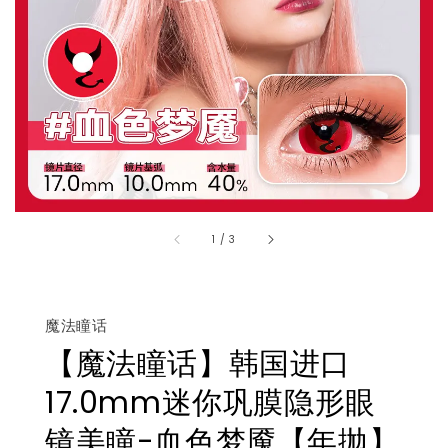
1
/
3
魔法瞳话
【魔法瞳话】韩国进口
17.0mm迷你巩膜隐形眼
镜美瞳-血色梦魇【年抛】