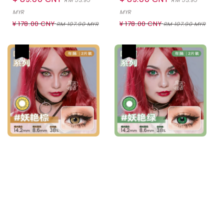
price
price
MYR
MYR
Regular
Regular
¥ 178.00 CNY
¥ 178.00 CNY
RM 107.90 MYR
RM 107.90 MYR
price
price
热卖
热卖