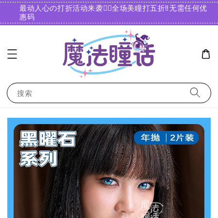
最动人心の打折活动来袭❤️‍🔥全场美瞳打五折‼️无需任何优
惠码️
搜索