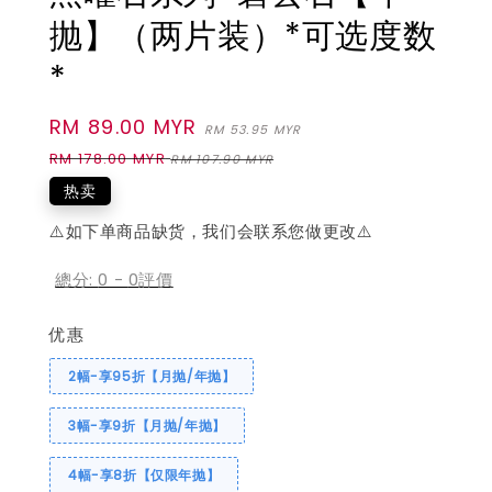
抛】（两片装）*可选度数
*
Sale
RM 89.00 MYR
Regular
RM 53.95 MYR
price
price
RM 178.00 MYR
RM 107.90 MYR
热卖
⚠️如下单商品缺货，我们会联系您做更改⚠️
總分:
0
-
0
評價
优惠
2幅-享95折【月抛/年抛】
3幅-享9折【月抛/年抛】
4幅-享8折【仅限年抛】