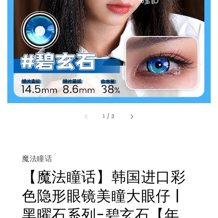
1
/
3
魔法瞳话
【魔法瞳话】韩国进口彩
色隐形眼镜美瞳大眼仔 |
黑曜石系列-碧玄石【年