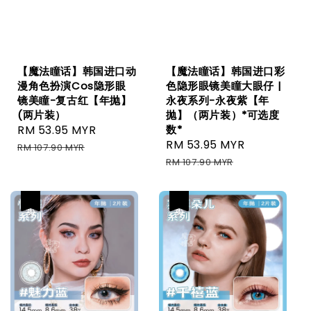
【魔法瞳话】韩国进口动
【魔法瞳话】韩国进口彩
漫角色扮演Cos隐形眼
色隐形眼镜美瞳大眼仔 |
镜美瞳-复古红【年抛】
永夜系列-永夜紫【年
(两片装）
抛】（两片装）*可选度
Sale
RM 53.95 MYR
Regular
数*
Sale
RM 53.95 MYR
Regular
price
price
RM 107.90 MYR
price
price
RM 107.90 MYR
热卖
热卖