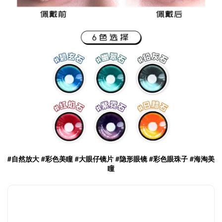
#自然放大 #彩色美瞳 #大眼仔镜片 #隐形眼镜 #彩色眼珠子 #海淘美
瞳