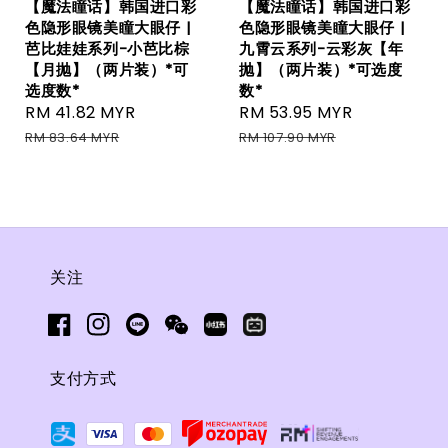
【魔法瞳话】韩国进口彩
【魔法瞳话】韩国进口彩
色隐形眼镜美瞳大眼仔 |
色隐形眼镜美瞳大眼仔 |
芭比娃娃系列-小芭比棕
九霄云系列-云彩灰【年
【月抛】（两片装）*可
抛】（两片装）*可选度
选度数*
数*
Sale
RM 41.82 MYR
Regular
Sale
RM 53.95 MYR
Regular
price
price
price
price
RM 83.64 MYR
RM 107.90 MYR
关注
支付方式