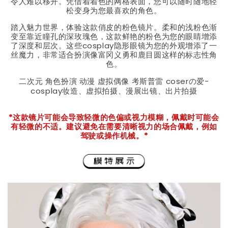
令人难以移开。凭借着着色的网格表面，您可以随时随地轻
松变身为您最喜欢的角色。
踏入魅力世界，体验这款俏皮的粉色镜片。柔和的浅粉色渐
变至靠近瞳孔的深玫瑰色，这款鲜艳的粉色为您的眼睛增添
了深度和层次。这些cosplay隐形眼镜为您的外观增添了一
丝魔力，非常适合扮演像富冈义勇和鹿目圆这样的标志性角
色。
二次元 角色扮演 动漫 虚拟偶像 考斯普雷 coserの爱-
cosplay妆造、虚拟拍摄、漫展出镜、出片拍摄
*这款镜片可能会导致轻微的色偏或视力模糊，佩戴时可能会
有轻微的不适。建议避免在需要清晰视力的场合佩戴，例如
驾驶或操作机械。*