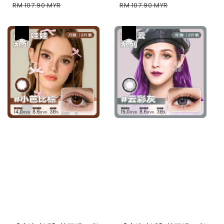
price
price
price
price
RM 107.90 MYR
RM 107.90 MYR
热卖
热卖