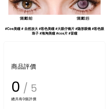
#Cos美瞳 # 自然放大 #彩色美瞳 #大眼仔镜片 #隐形眼镜 #彩色眼
珠子 #海淘美瞳 #cos片 #盲瞳
商品評價
0
/ 5
總共有
0
個評價