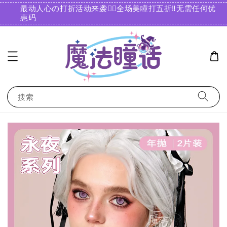
最动人心の打折活动来袭❤️‍🔥全场美瞳打五折‼️无需任何优
惠码️
搜索