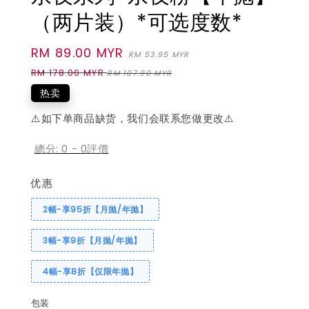
（两片装）*可选度数*
Sale
RM 89.00 MYR
Regular
RM 53.95 MYR
price
price
RM 178.00 MYR
RM 107.90 MYR
热卖
⚠️如下单商品缺货，我们会联系您做更改⚠️
總分:
0
-
0
評價
优惠
2幅-享95折【月抛/年抛】
3幅-享9折【月抛/年抛】
4幅-享8折【仅限年抛】
包装