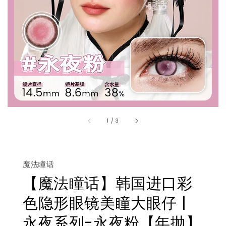
1
/
3
魔法瞳话
【魔法瞳话】韩国进口彩
色隐形眼镜美瞳大眼仔 |
永夜系列-永夜粉【年抛】