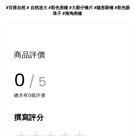
#百搭自然 # 自然放大 #彩色美瞳 #大眼仔镜片 #隐形眼镜 #彩色眼
珠子 #海淘美瞳
商品評價
0
/ 5
總共有
0
個評價
撰寫評分