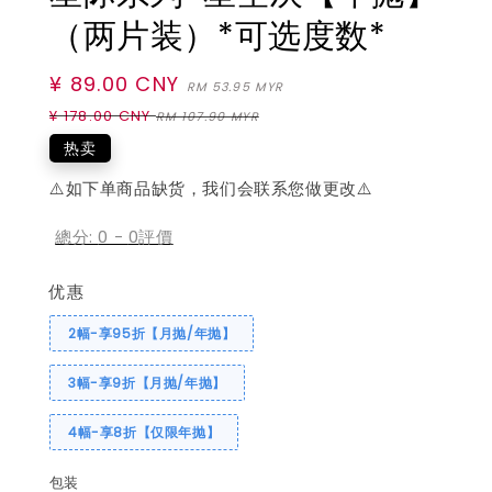
（两片装）*可选度数*
Sale
¥ 89.00 CNY
Regular
RM 53.95 MYR
price
price
¥ 178.00 CNY
RM 107.90 MYR
热卖
⚠️如下单商品缺货，我们会联系您做更改⚠️
總分:
0
-
0
評價
优惠
2幅-享95折【月抛/年抛】
3幅-享9折【月抛/年抛】
4幅-享8折【仅限年抛】
包装