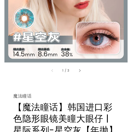
1
/
3
魔法瞳话
【魔法瞳话】韩国进口彩
色隐形眼镜美瞳大眼仔 |
星际系列-星空灰【年抛】