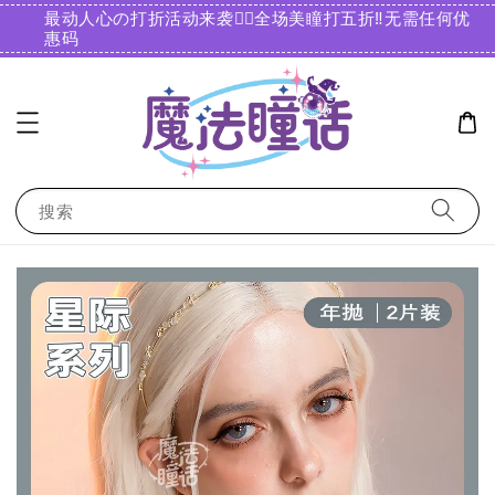
最动人心の打折活动来袭❤️‍🔥全场美瞳打五折‼️无需任何优
惠码️
搜索