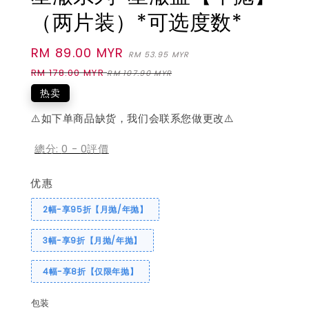
（两片装）*可选度数*
Sale
RM 89.00 MYR
Regular
RM 53.95 MYR
price
price
RM 178.00 MYR
RM 107.90 MYR
热卖
⚠️如下单商品缺货，我们会联系您做更改⚠️
總分:
0
-
0
評價
优惠
2幅-享95折【月抛/年抛】
3幅-享9折【月抛/年抛】
4幅-享8折【仅限年抛】
包装