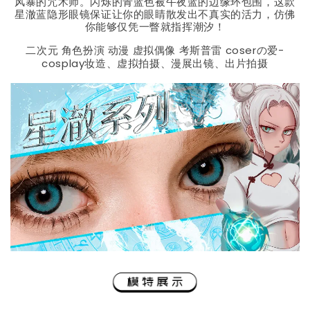
风暴的咒术师。闪烁的青蓝色被午夜蓝的边缘环包围，这款
星澈蓝隐形眼镜保证让你的眼睛散发出不真实的活力，仿佛
你能够仅凭一瞥就指挥潮汐！
二次元 角色扮演 动漫 虚拟偶像 考斯普雷 coserの爱-
cosplay妆造、虚拟拍摄、漫展出镜、出片拍摄