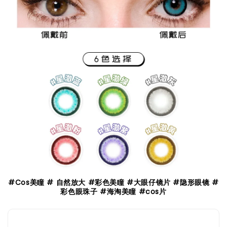
#Cos美瞳 # 自然放大 #彩色美瞳 #大眼仔镜片 #隐形眼镜 #
彩色眼珠子 #海淘美瞳 #cos片