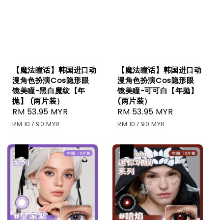
【魔法瞳话】韩国进口动
【魔法瞳话】韩国进口动
漫角色扮演Cos隐形眼
漫角色扮演Cos隐形眼
镜美瞳-黑白魔纹【年
镜美瞳-可可白【年抛】
抛】 (两片装）
(两片装）
Sale
RM 53.95 MYR
Regular
Sale
RM 53.95 MYR
Regular
price
price
price
price
RM 107.90 MYR
RM 107.90 MYR
热卖
热卖