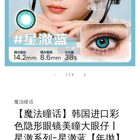
1
/
3
魔法瞳话
【魔法瞳话】韩国进口彩
色隐形眼镜美瞳大眼仔 |
星澈系列-星澈蓝【年抛】