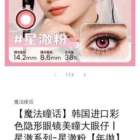
1
/
3
魔法瞳话
【魔法瞳话】韩国进口彩
色隐形眼镜美瞳大眼仔 |
星澈系列-星澈粉【年抛】