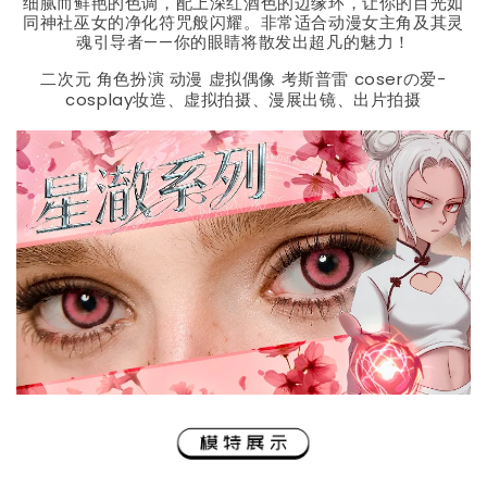
细腻而鲜艳的色调，配上深红酒色的边缘环，让你的目光如
同神社巫女的净化符咒般闪耀。非常适合动漫女主角及其灵
魂引导者——你的眼睛将散发出超凡的魅力！
二次元 角色扮演 动漫 虚拟偶像 考斯普雷 coserの爱-
cosplay妆造、虚拟拍摄、漫展出镜、出片拍摄