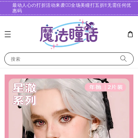
最动人心の打折活动来袭❤️‍🔥全场美瞳打五折‼️无需任何优
惠码️
搜索