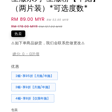
（两片装）*可选度数*
Sale
RM 89.00 MYR
Regular
RM 53.95 MYR
price
price
RM 178.00 MYR
RM 107.90 MYR
热卖
⚠️如下单商品缺货，我们会联系您做更改⚠️
總分:
0
-
0
評價
优惠
2幅-享95折【月抛/年抛】
3幅-享9折【月抛/年抛】
4幅-享8折【仅限年抛】
包装