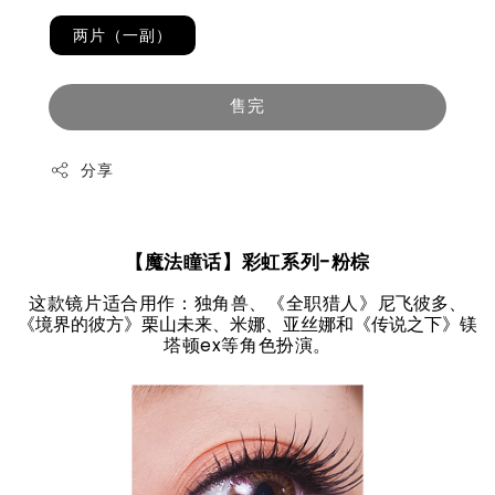
两片（一副）
售完
分享
【魔法瞳话】彩虹
系列-粉棕
这款镜片适合用作：独角兽、《全职猎人》
尼飞彼多、
镁
《境界的彼方》栗山未来、米娜、亚丝娜和《传说之下》
塔顿ex等角色扮演。