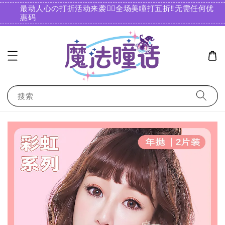
最动人心の打折活动来袭❤️‍🔥全场美瞳打五折‼️无需任何优
惠码️
搜索