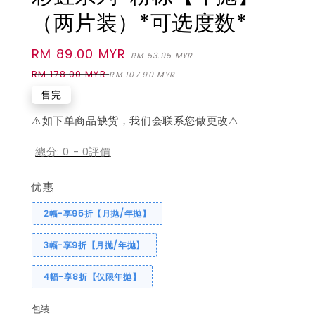
（两片装）*可选度数*
Sale
RM 89.00 MYR
Regular
RM 53.95 MYR
price
price
RM 178.00 MYR
RM 107.90 MYR
售完
⚠️如下单商品缺货，我们会联系您做更改⚠️
總分:
0
-
0
評價
优惠
2幅-享95折【月抛/年抛】
3幅-享9折【月抛/年抛】
4幅-享8折【仅限年抛】
包装