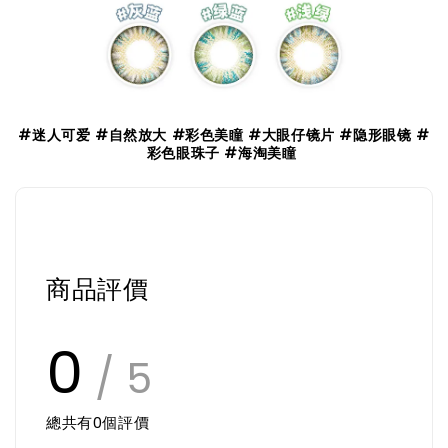
#迷人可爱
#自然放大 #彩色美瞳 #大眼仔镜片 #隐形眼镜 #
彩色眼珠子 #海淘美瞳
商品評價
0
/ 5
總共有
0
個評價