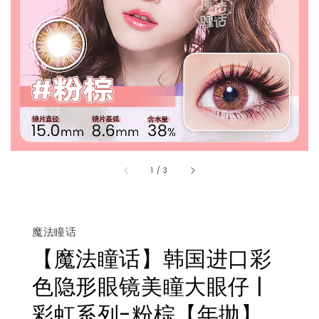
1
/
3
魔法瞳话
【魔法瞳话】韩国进口彩
色隐形眼镜美瞳大眼仔 |
彩虹系列-粉棕【年抛】