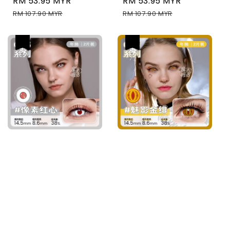
Sale
RM 53.95 MYR
Regular
Sale
RM 53.95 MYR
Regular
price
price
price
price
RM 107.90 MYR
RM 107.90 MYR
热卖
热卖