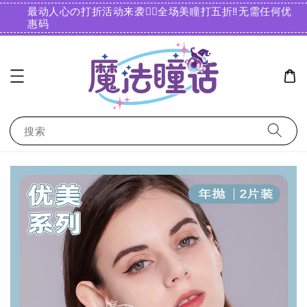
最动人心の打折活动来袭❤️‍🔥全场美瞳打五折‼️无需任何优
惠码️
搜索