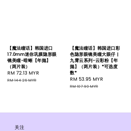
【魔法瞳话】韩国进口
【魔法瞳话】韩国进口彩
17.0mm迷你巩膜隐形眼
色隐形眼镜美瞳大眼仔 |
镜美瞳-暗蜥【年抛】
九霄云系列-云彩粉【年
（两片装）
抛】（两片装）*可选度
Sale
RM 72.13 MYR
Regular
数*
Sale
RM 53.95 MYR
Regular
price
price
RM 144.26 MYR
price
price
RM 107.90 MYR
关注