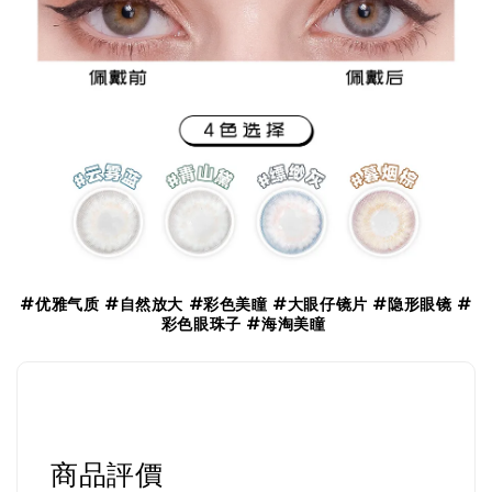
#优雅气质 #自然放大 #彩色美瞳 #大眼仔镜片 #隐形眼镜 #
彩色眼珠子 #海淘美瞳
商品評價