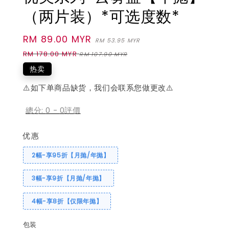
（两片装）*可选度数*
Sale
RM 89.00 MYR
Regular
RM 53.95 MYR
price
price
RM 178.00 MYR
RM 107.90 MYR
热卖
⚠️如下单商品缺货，我们会联系您做更改⚠️
總分:
0
-
0
評價
优惠
2幅-享95折【月抛/年抛】
3幅-享9折【月抛/年抛】
4幅-享8折【仅限年抛】
包装