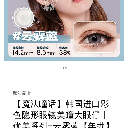
1
/
3
魔法瞳话
【魔法瞳话】韩国进口彩
色隐形眼镜美瞳大眼仔 |
优美系列-云雾蓝【年抛】