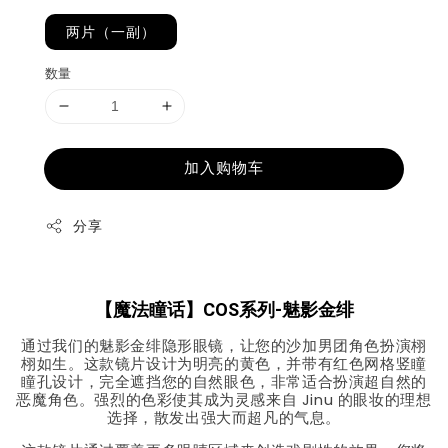
两片（一副）
数量
加入购物车
分享
【魔法瞳话】COS系列-魅影金绯
通过我们的魅影金绯隐形眼镜，让您的沙加男团角色扮演栩
栩如生。这款镜片设计为明亮的黄色，并带有红色网格竖瞳
瞳孔设计，完全遮挡您的自然眼色，非常适合扮演超自然的
恶魔角色。强烈的色彩使其成为灵感来自 Jinu 的眼妆的理想
选择，散发出强大而超凡的气息。