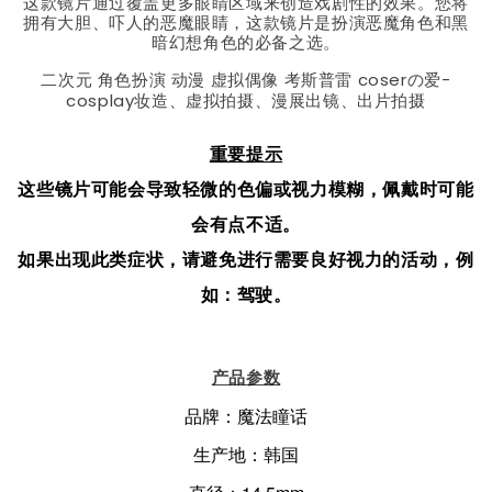
这款镜片通过覆盖更多眼睛区域来创造戏剧性的效果。您将
拥有大胆、吓人的恶魔眼睛，这款镜片是扮演恶魔角色和黑
暗幻想角色的必备之选。
二次元 角色扮演 动漫 虚拟偶像 考斯普雷 coserの爱-
cosplay妆造、虚拟拍摄、漫展出镜、出片拍摄
重要提示
这些镜片可能会导致轻微的色偏或视力模糊，佩戴时可能
会有点不适。
如果出现此类症状，请避免进行需要良好视力的活动，例
如：驾驶。
产品参数
品牌：魔法瞳话
生产地：韩国