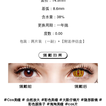
直径：14.5mm
基弧：8.6mm
含水量：38%
更换周期：一年抛
度数：0.00
包装：两片装 （一副）+【附送伴侣盒】
#Cos美瞳 # 自然放大 #彩色美瞳 #大眼仔镜片 #隐形眼镜 #
彩色眼珠子 #海淘美瞳 #cos片