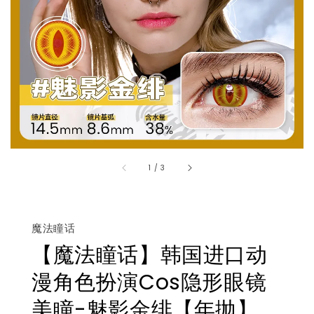
1
/
3
魔法瞳话
【魔法瞳话】韩国进口动
漫角色扮演Cos隐形眼镜
美瞳-魅影金绯【年抛】