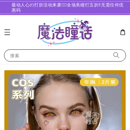
最动人心の打折活动来袭❤️‍🔥全场美瞳打五折‼️无需任何优
惠码️
搜索