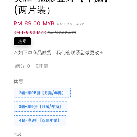
(两片装）
Sale
RM 89.00 MYR
Regular
RM 53.95 MYR
price
price
RM 178.00 MYR
RM 107.90 MYR
热卖
⚠️如下单商品缺货，我们会联系您做更改⚠️
總分:
0
-
0
評價
优惠
2幅-享95折【月抛/年抛】
3幅-享9折【月抛/年抛】
4幅-享8折【仅限年抛】
包装