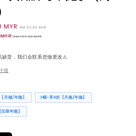
）
0 MYR
Regular
RM 53.95 MYR
price
 MYR
RM 107.90 MYR
品缺货，我们会联系您做更改⚠️
評價
折【月抛/年抛】
3幅-享9折【月抛/年抛】
【仅限年抛】