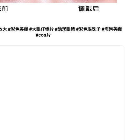
然放大 #彩色美瞳 #大眼仔镜片 #隐形眼镜 #彩色眼珠子 #海淘美瞳
#cos片