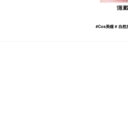
#Cos美瞳 # 自