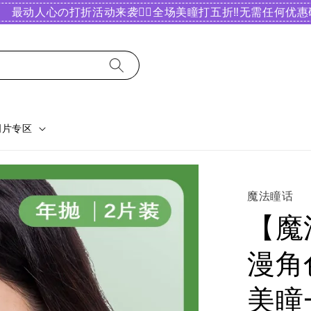
最动人心の打折活动来袭❤️‍🔥全场美瞳打五折‼️无需任何优惠码
明片专区
魔法瞳话
【魔
漫角
美瞳