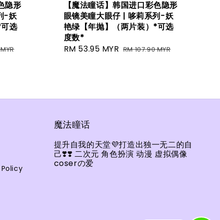
色隐形
【魔法瞳话】韩国进口彩色隐形
列-妖
眼镜美瞳大眼仔 | 哆莉系列-妖
*可选
艳绿【年抛】（两片装）*可选
度数*
Sale
RM 53.95 MYR
Regular
 MYR
RM 107.90 MYR
price
price
魔法瞳话
提升自我的天堂💜打造出独一无二的自
己❣️❣️ 二次元 角色扮演 动漫 虚拟偶像
coserの爱
olicy