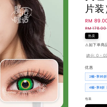
片装
Sale
RM 89.0
price
RM 178.00
热卖
⚠️如下单商
總分:
0
-
0
优惠
2幅-享95
4幅-享8折
包装