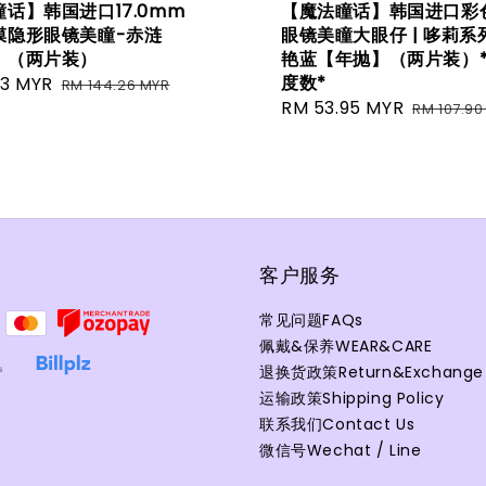
话】韩国进口17.0mm
【魔法瞳话】韩国进口彩
膜隐形眼镜美瞳-赤涟
眼镜美瞳大眼仔 | 哆莉系
】（两片装）
艳蓝【年抛】（两片装）
度数*
13 MYR
Regular
RM 144.26 MYR
Sale
RM 53.95 MYR
Regular
price
RM 107.90
price
price
客户服务
常见问题FAQs
佩戴&保养WEAR&CARE
退换货政策Return&Exchange P
运输政策Shipping Policy
联系我们Contact Us
微信号Wechat / Line