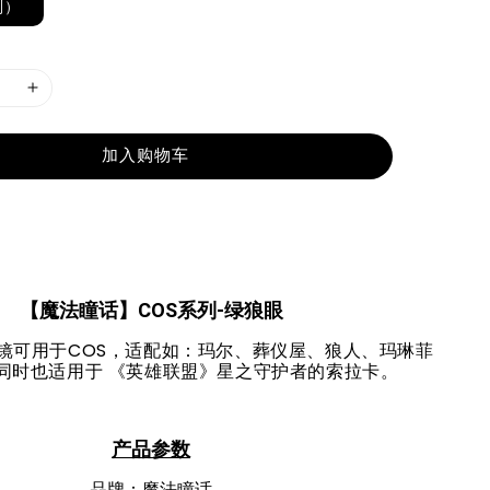
副）
加入购物车
【魔法瞳话】COS系列-绿狼眼
镜可用于COS，适配如：玛尔、葬仪屋、狼人、玛琳菲
同时也适用于 《英雄联盟》星之守护者的索拉卡。
产品参数
品牌：魔法瞳话