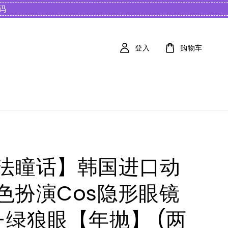
️
登入
购物车
法瞳话】韩国进口动
色扮演Cos隐形眼镜
-绿狼眼【年抛】 (两