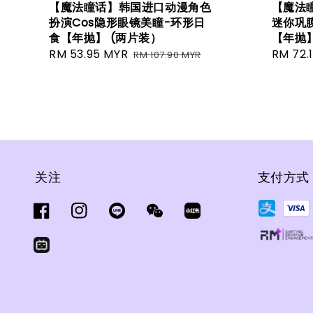
【魔法瞳话】韩国进口动漫角色
【魔法瞳
扮演Cos隐形眼镜美瞳-环形日
迷你巩
食【年抛】 (两片装）
【年抛
Sale
RM 53.95 MYR
Regular
Sale
RM 72.
RM 107.90 MYR
price
price
price
关注
支付方式