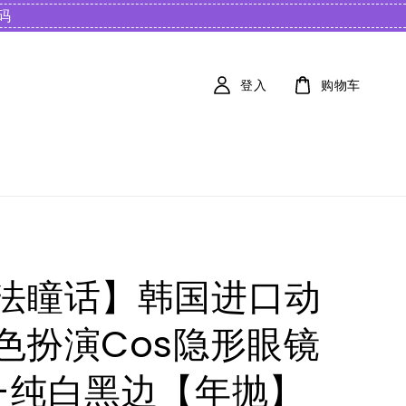
️
登入
购物车
法瞳话】韩国进口动
色扮演Cos隐形眼镜
-纯白黑边【年抛】