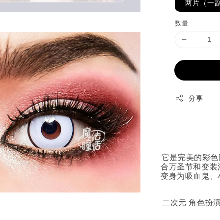
两片（一
数量
分享
它是完美的彩色
合万圣节和变装
变身为吸血鬼、
二次元 角色扮演 