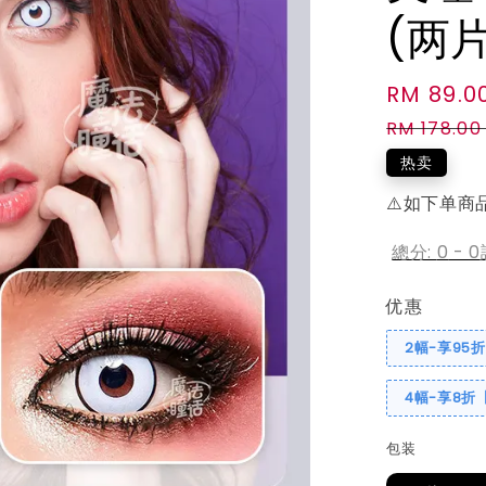
(两
Sale
RM 89.0
price
RM 178.00
热卖
⚠️如下单商
總分:
0
-
0
优惠
2幅-享95
4幅-享8折
包装