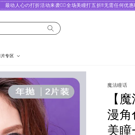
最动人心の打折活动来袭❤️‍🔥全场美瞳打五折‼️无需任何优惠码
明片专区
魔法瞳话
【魔
漫角
美瞳