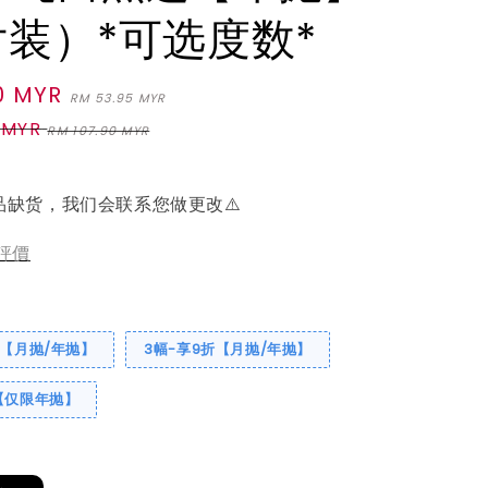
片装）*可选度数*
0 MYR
Regular
RM 53.95 MYR
price
 MYR
RM 107.90 MYR
品缺货，我们会联系您做更改⚠️
評價
折【月抛/年抛】
3幅-享9折【月抛/年抛】
【仅限年抛】