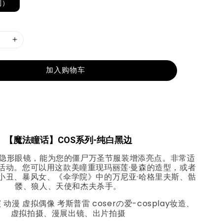
副）
加入购物车
【魔法瞳话】COS系列-纯白黑边
隐形眼镜，能为您的僵尸万圣节服装增添亮点。非常适
活动。您可以用这款美瞳重现玛丽莲·曼森的造型，或者
小丑、暴风女、《伞学院》中的万尼亚·哈格里夫斯、骷
髅、狼人、天使和杰夫杀手。
动漫 虚拟偶像 考斯普雷 coserの爱-cosplay妆造、
虚拟拍摄、漫展出镜、出片拍摄