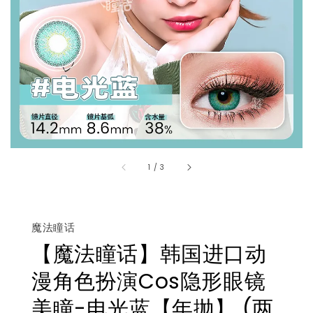
1
/
3
魔法瞳话
【魔法瞳话】韩国进口动
漫角色扮演Cos隐形眼镜
美瞳-电光蓝【年抛】 (两