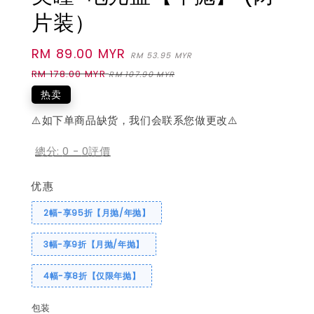
片装）
Sale
RM 89.00 MYR
Regular
RM 53.95 MYR
price
price
RM 178.00 MYR
RM 107.90 MYR
热卖
⚠️如下单商品缺货，我们会联系您做更改⚠️
總分:
0
-
0
評價
优惠
2幅-享95折【月抛/年抛】
3幅-享9折【月抛/年抛】
4幅-享8折【仅限年抛】
包装