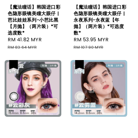
【魔法瞳话】韩国进口彩
【魔法瞳话】韩国进口彩
色隐形眼镜美瞳大眼仔 |
色隐形眼镜美瞳大眼仔 |
芭比娃娃系列-小芭比黑
永夜系列-永夜蓝【年
【月抛】（两片装）*可
抛】（两片装）*可选度
选度数*
数*
Sale
RM 41.82 MYR
Regular
Sale
RM 53.95 MYR
Regular
price
price
price
price
RM 83.64 MYR
RM 107.90 MYR
热卖
热卖