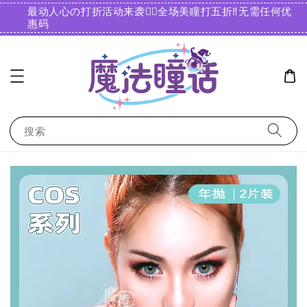
最动人心の打折活动来袭❤️‍🔥全场美瞳打五折‼️无需任何优
惠码️
搜索