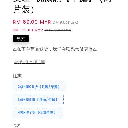
片装）
Sale
RM 89.00 MYR
Regular
RM 53.95 MYR
price
price
RM 178.00 MYR
RM 107.90 MYR
热卖
⚠️如下单商品缺货，我们会联系您做更改⚠️
總分:
0
-
0
評價
优惠
2幅-享95折【月抛/年抛】
3幅-享9折【月抛/年抛】
4幅-享8折【仅限年抛】
包装