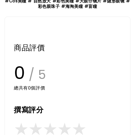
#Cos美瞳 # 自然放大 #彩色美瞳 #大眼仔镜片 #隐形眼镜 #
彩色眼珠子 #海淘美瞳 #盲瞳
商品評價
0
/ 5
總共有
0
個評價
撰寫評分