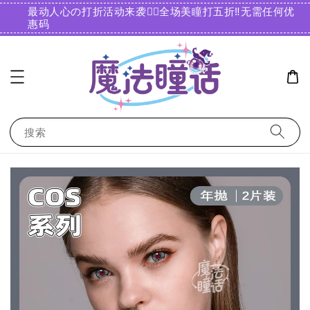
最动人心の打折活动来袭❤️‍🔥全场美瞳打五折‼️无需任何优
惠码️
搜索