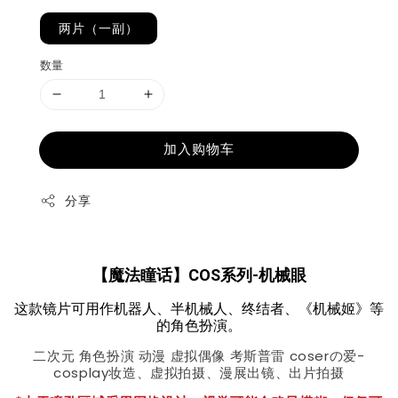
两片（一副）
数量
加入购物车
分享
【魔法瞳话】COS系列-机械眼
这款镜片可用作机器人、半机械人、终结者、《机械姬》等
的角色扮演。
二次元 角色扮演 动漫 虚拟偶像 考斯普雷 coserの爱-
cosplay妆造、虚拟拍摄、漫展出镜、出片拍摄