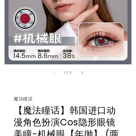
1
/
3
魔法瞳话
【魔法瞳话】韩国进口动
漫角色扮演Cos隐形眼镜
美瞳-机械眼【年抛】 (两