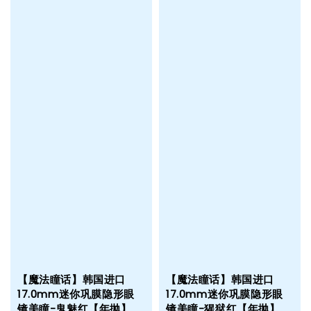
【魔法瞳话】韩国进口
【魔法瞳话】韩国进口
17.0mm迷你巩膜隐形眼
17.0mm迷你巩膜隐形眼
镜美瞳-鬼魅红【年抛】
镜美瞳-猩狱红【年抛】