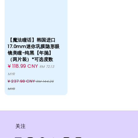
【魔法瞳话】韩国进口
17.0mm迷你巩膜隐形眼
镜美瞳-纯黑【年抛】
（两片装）*可选度数
Sale
¥ 118.99 CNY
RM 72.13
price
MYR
Regular
¥ 237.98 CNY
RM 144.26
price
MYR
关注