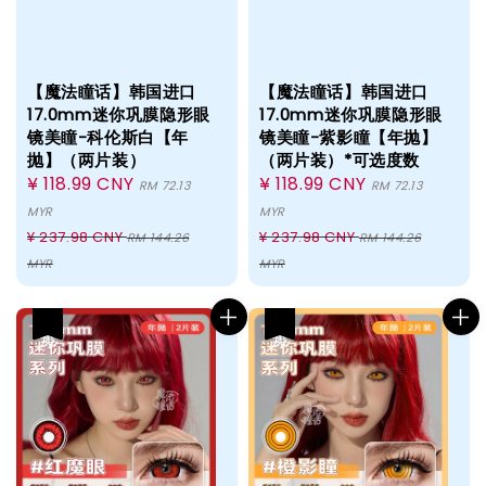
【魔法瞳话】韩国进口
【魔法瞳话】韩国进口
17.0mm迷你巩膜隐形眼
17.0mm迷你巩膜隐形眼
镜美瞳-科伦斯白【年
镜美瞳-紫影瞳【年抛】
抛】（两片装）
（两片装）*可选度数
Sale
¥ 118.99 CNY
Sale
¥ 118.99 CNY
RM 72.13
RM 72.13
price
price
MYR
MYR
Regular
Regular
¥ 237.98 CNY
¥ 237.98 CNY
RM 144.26
RM 144.26
price
price
MYR
MYR
热卖
热卖