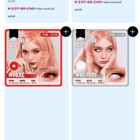
price
Regular
MYR
¥ 237.98 CNY
RM 144.26
Regular
¥ 237.98 CNY
price
RM 144.26
MYR
price
MYR
热卖
热卖