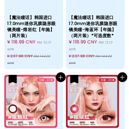
【魔法瞳话】韩国进口
【魔法瞳话】韩国进口
17.0mm迷你巩膜隐形眼
17.0mm迷你巩膜隐形眼
镜美瞳-熔岩红【年抛】
镜美瞳-海蓝环【年抛】
（两片装）
（两片装）*可选度数*
Sale
¥ 118.99 CNY
Sale
¥ 118.99 CNY
RM 72.13
RM 72.13
price
price
MYR
MYR
Regular
Regular
¥ 237.98 CNY
¥ 237.98 CNY
RM 144.26
RM 144.26
price
price
MYR
MYR
热卖
热卖