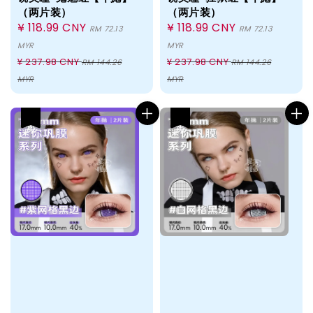
（两片装）
（两片装）
Sale
¥ 118.99 CNY
Sale
¥ 118.99 CNY
RM 72.13
RM 72.13
price
price
MYR
MYR
Regular
Regular
¥ 237.98 CNY
¥ 237.98 CNY
RM 144.26
RM 144.26
price
price
MYR
MYR
热卖
热卖