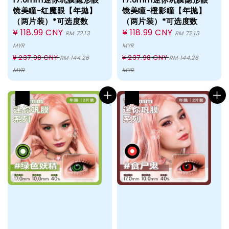
镜美瞳-红魔眼【年抛】
镜美瞳-橙影瞳【年抛】
（两片装）*可选度数
（两片装）*可选度数
Sale
¥ 118.99 CNY
Sale
¥ 118.99 CNY
RM 72.13
RM 72.13
price
price
MYR
MYR
Regular
Regular
¥ 237.98 CNY
¥ 237.98 CNY
RM 144.26
RM 144.26
price
price
MYR
MYR
热卖
热卖