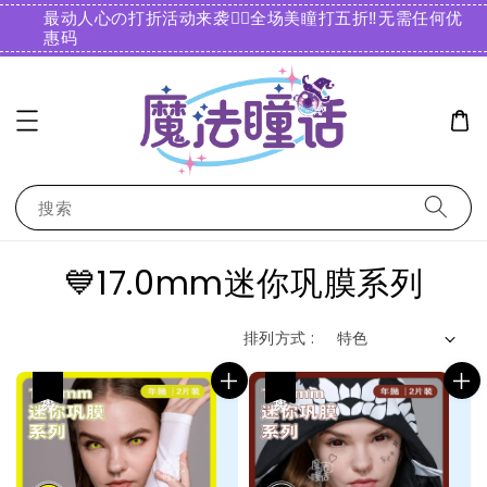
最动人心の打折活动来袭❤️‍🔥全场美瞳打五折‼️无需任何优
惠码️
搜索
💙17.0mm迷你巩膜系列
排列方式 :
热卖
热卖