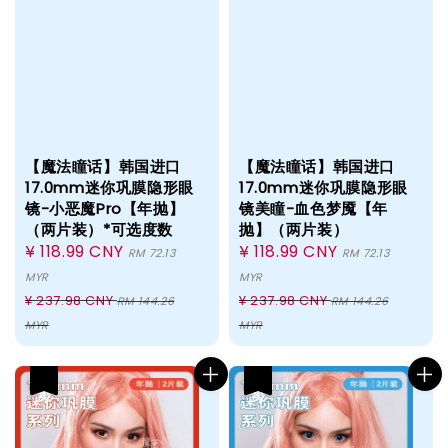
【魔法瞳话】韩国进口
【魔法瞳话】韩国进口
17.0mm迷你巩膜隐形眼
17.0mm迷你巩膜隐形眼
镜-小恶魔Pro【年抛】
镜美瞳-血色梦魇【年
（两片装）*可选度数
抛】（两片装）
Sale
¥ 118.99 CNY
Sale
¥ 118.99 CNY
RM 72.13
RM 72.13
price
price
MYR
MYR
Regular
Regular
¥ 237.98 CNY
¥ 237.98 CNY
RM 144.26
RM 144.26
price
price
MYR
MYR
热卖
热卖