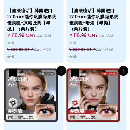
【魔法瞳话】韩国进口
【魔法瞳话】韩国进口
17.0mm迷你巩膜隐形眼
17.0mm迷你巩膜隐形眼
镜美瞳-疯帽匠黄【年
镜美瞳-暗焰【年抛】
抛】（两片装）
（两片装）
Sale
¥ 118.99 CNY
Sale
¥ 118.99 CNY
RM 72.13
RM 72.13
price
price
MYR
MYR
Regular
Regular
¥ 237.98 CNY
¥ 237.98 CNY
RM 144.26
RM 144.26
price
price
MYR
MYR
热卖
热卖