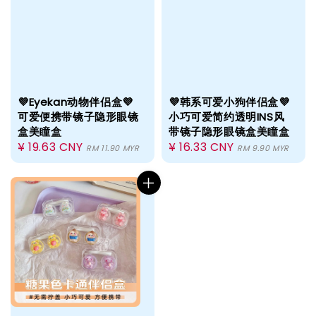
💜Eyekan动物伴侣盒💜
💜韩系可爱小狗伴侣盒💜
可爱便携带镜子隐形眼镜
小巧可爱简约透明INS风
盒美瞳盒
带镜子隐形眼镜盒美瞳盒
Regular
¥ 19.63 CNY
Regular
¥ 16.33 CNY
RM 11.90 MYR
RM 9.90 MYR
price
price