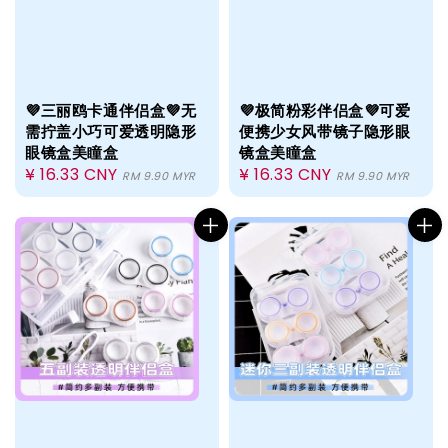
💜三丽鸥卡通伴侣盒💜无
💜极简粉彩伴侣盒💜可爱
需拧盖小巧可爱透明隐形
便携少女风带镜子隐形眼
眼镜盒美瞳盒
镜盒美瞳盒
Regular
¥ 16.33 CNY
Regular
¥ 16.33 CNY
RM 9.90 MYR
RM 9.90 MYR
price
price