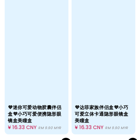
💜迷你可爱动物胶囊伴侣
💜达菲家族伴侣盒💜小巧
盒💜小巧可爱便携隐形眼
可爱立体卡通隐形眼镜盒
镜盒美瞳盒
美瞳盒
Regular
¥ 16.33 CNY
Regular
¥ 16.33 CNY
RM 9.90 MYR
RM 9.90 MYR
price
price