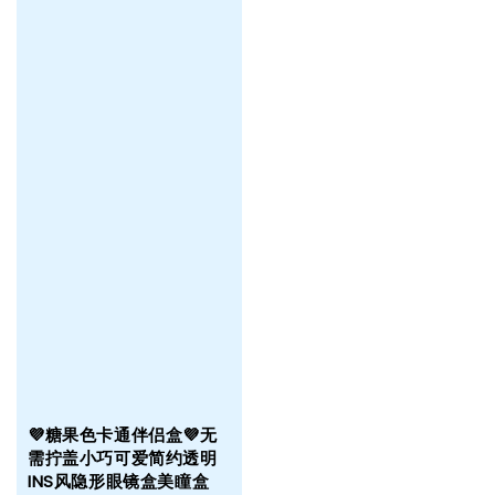
💜糖果色卡通伴侣盒💜无
需拧盖小巧可爱简约透明
INS风隐形眼镜盒美瞳盒