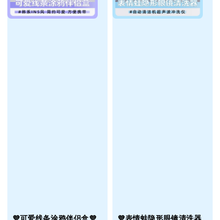
💜可爱线条涂鸦伴侣盒💜
💜表情蛙隐形眼镜清洗器