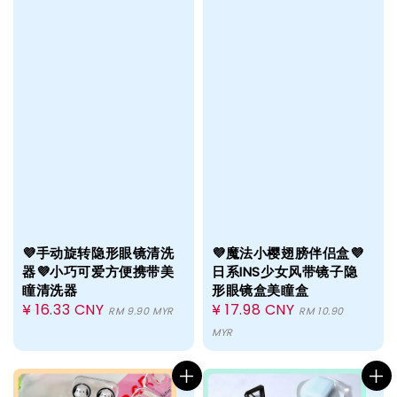
💜手动旋转隐形眼镜清洗
💜魔法小樱翅膀伴侣盒💜
器💜小巧可爱方便携带美
日系INS少女风带镜子隐
瞳清洗器
形眼镜盒美瞳盒
Regular
¥ 16.33 CNY
Regular
¥ 17.98 CNY
RM 9.90 MYR
RM 10.90
price
price
MYR