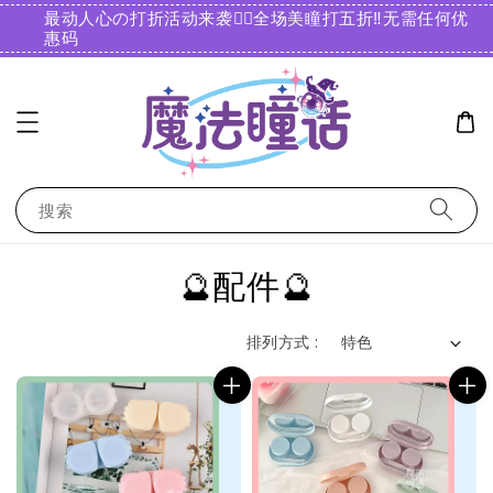
最动人心の打折活动来袭❤️‍🔥全场美瞳打五折‼️无需任何优
惠码️
搜索
🔮配件🔮
排列方式 :