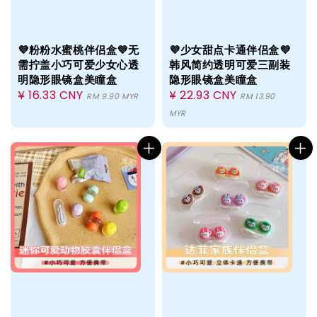
💜粉粉水蜜桃伴侣盒💜无
💜少女甜点卡通伴侣盒💜
需拧盖小巧可爱少女心透
韩风简约透明可爱三副装
明隐形眼镜盒美瞳盒
隐形眼镜盒美瞳盒
Regular
¥ 16.33 CNY
Regular
¥ 22.93 CNY
RM 9.90 MYR
RM 13.90
price
price
MYR