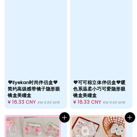
💜Eyekan时尚伴侣盒💜
💜可可棕立体伴侣盒💜暖
简约高级感带镜子隐形眼
色系温柔小巧可爱隐形眼
镜盒美瞳盒
镜盒美瞳盒
Regular
¥ 16.33 CNY
Regular
¥ 16.33 CNY
RM 9.90 MYR
RM 9.90 MYR
price
price