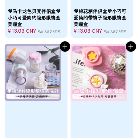
💜马卡龙色贝壳伴侣盒💜
💜棉花糖伴侣盒💜小巧可
小巧可爱简约隐形眼镜盒
爱简约带镜子隐形眼镜盒
美瞳盒
美瞳盒
Regular
¥ 13.03 CNY
Regular
¥ 13.03 CNY
RM 7.90 MYR
RM 7.90 MYR
price
price