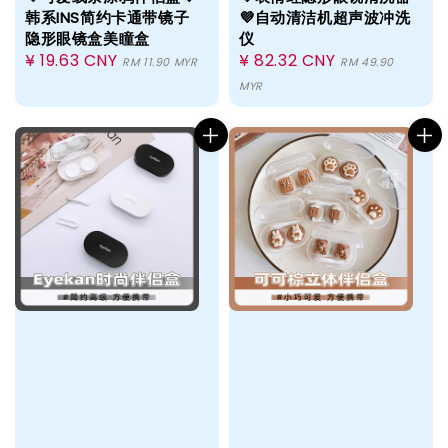
韩系INS简约卡通带镜子
💜自动清洁机超声波冲洗
隐形眼镜盒美瞳盒
仪
Regular
¥ 19.63 CNY
Regular
¥ 82.32 CNY
RM 11.90 MYR
RM 49.90
price
price
MYR