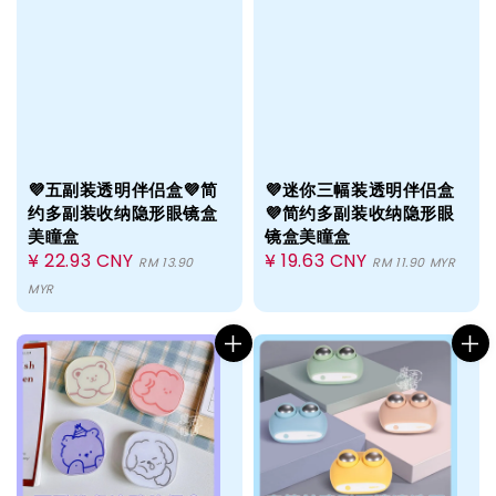
💜五副装透明伴侣盒💜简
💜迷你三幅装透明伴侣盒
约多副装收纳隐形眼镜盒
💜简约多副装收纳隐形眼
美瞳盒
镜盒美瞳盒
Regular
¥ 22.93 CNY
Regular
¥ 19.63 CNY
RM 13.90
RM 11.90 MYR
price
price
MYR