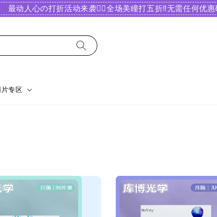
最动人心の打折活动来袭❤️‍🔥全场美瞳打五折‼️无需任何优惠码
明片专区