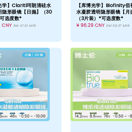
学】Clariti珂朗清硅水
【库博光学】Biofinity
明隐形眼镜【日抛】（30
水凝胶透明隐形眼镜【月
可选度数*
（3片装）*可选度数*
r
4 CNY
Regular
¥ 96.29 CNY
RM 47.91 MYR
RM 58.37 MYR
price