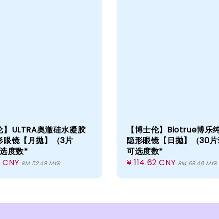
】ULTRA奥澈硅水凝胶
【博士伦】Biotrue博乐
形眼镜【月抛】（3片
隐形眼镜【日抛】（30片
选度数*
可选度数*
r
9 CNY
Regular
¥ 114.62 CNY
RM 52.49 MYR
RM 69.48 MYR
price