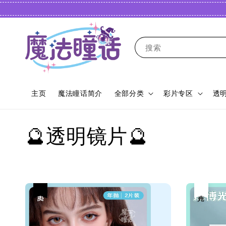
搜索
主页
魔法瞳话简介
全部分类
彩片专区
透
🔮透明镜片🔮
热卖
售完