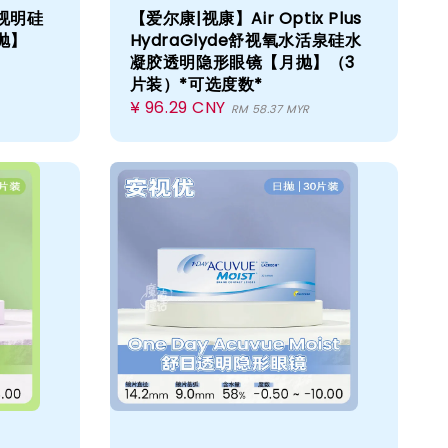
佰视明硅
【爱尔康|视康】Air Optix Plus
抛】
HydraGlyde舒视氧水活泉硅水
凝胶透明隐形眼镜【月抛】（3
片装）*可选度数*
Regular
¥ 96.29 CNY
RM 58.37 MYR
price