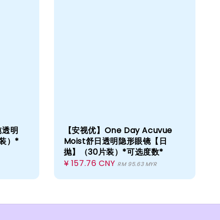
纯透明
【安视优】One Day Acuvue
装）*
Moist舒日透明隐形眼镜【日
抛】（30片装）*可选度数*
Regular
¥ 157.76 CNY
RM 95.63 MYR
price