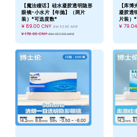
【魔法瞳话】硅水凝胶透明隐形
【库博光
眼镜-小水片【年抛】（两片
凝胶透
装）*可选度数*
片装）*
Sale
¥ 89.00 CNY
Regular
Regula
¥ 79.0
RM 53.95 MYR
price
price
price
¥ 178.00 CNY
RM 107.90 MYR