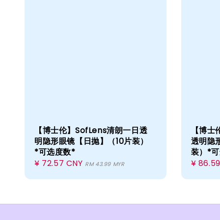
【博士伦】SofLens清朗一日透
【博士伦
明隐形眼镜【日抛】（10片装）
透明隐
*可选度数*
装）*可
Regular
¥ 72.57 CNY
Regula
¥ 86.5
RM 43.99 MYR
price
price