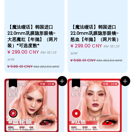
【魔法瞳话】韩国进口
【魔法瞳话】韩国进口
22.0mm巩膜隐形眼镜-
22.0mm巩膜隐形眼镜-
大恶魔红【年抛】（两片
怒血【年抛】（两片装）
装）*可选度数*
Sale
¥ 299.00 CNY
RM 181.25
Sale
¥ 299.00 CNY
price
RM 181.25
MYR
price
Regular
MYR
¥ 598.01 CNY
RM 362.50 MYR
Regular
¥ 598.01 CNY
price
RM 362.50 MYR
price
热卖
热卖