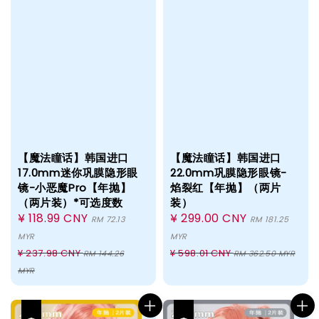
【魔法瞳话】韩国进口
【魔法瞳话】韩国进口
17.0mm迷你巩膜隐形眼
22.0mm巩膜隐形眼镜-
镜-小恶魔Pro【年抛】
焰裂红【年抛】（两片
（两片装）*可选度数
装）
Sale
¥ 118.99 CNY
Sale
¥ 299.00 CNY
RM 72.13
RM 181.25
price
price
MYR
MYR
Regular
Regular
¥ 237.98 CNY
¥ 598.01 CNY
RM 144.26
RM 362.50 MYR
price
price
MYR
热卖
热卖