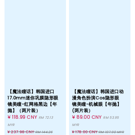
【魔法瞳话】韩国进口
【魔法瞳话】韩国进口动
17.0mm迷你巩膜隐形眼
漫角色扮演Cos隐形眼
镜美瞳-红网格黑边【年
镜美瞳-机械眼【年抛】
抛】（两片装）
(两片装）
Sale
¥ 118.99 CNY
Sale
¥ 89.00 CNY
RM 72.13
RM 53.95
price
price
MYR
MYR
Regular
Regular
¥ 237.98 CNY
¥ 178.00 CNY
RM 144.26
RM 107.90 MYR