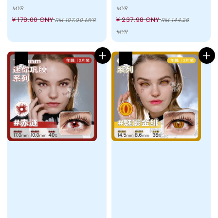
price
price
MYR
MYR
Regular
Regular
¥ 178.00 CNY
¥ 237.98 CNY
RM 107.90 MYR
RM 144.26
price
price
MYR
热卖
热卖