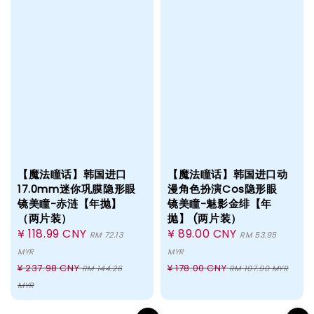
【魔法瞳话】韩国进口
【魔法瞳话】韩国进口动
17.0mm迷你巩膜隐形眼
漫角色扮演Cos隐形眼
镜美瞳-赤涟【年抛】
镜美瞳-魅影金绯【年
（两片装）
抛】 (两片装）
Sale
¥ 118.99 CNY
Sale
¥ 89.00 CNY
RM 72.13
RM 53.95
price
price
MYR
MYR
Regular
Regular
¥ 237.98 CNY
¥ 178.00 CNY
RM 144.26
RM 107.90 MYR
price
price
MYR