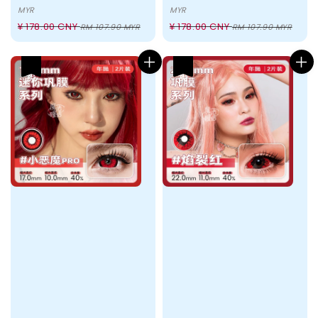
price
price
MYR
MYR
Regular
Regular
¥ 178.00 CNY
¥ 178.00 CNY
RM 107.90 MYR
RM 107.90 MYR
price
price
热卖
热卖