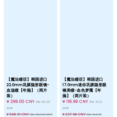
【魔法瞳话】韩国进口
【魔法瞳话】韩国进口
22.0mm巩膜隐形眼镜-
17.0mm迷你巩膜隐形眼
血溢瞳【年抛】（两片
镜美瞳-血色梦魇【年
装）
抛】（两片装）
Sale
¥ 299.00 CNY
Sale
¥ 118.99 CNY
RM 181.25
RM 72.13
price
price
MYR
MYR
Regular
Regular
¥ 598.01 CNY
¥ 237.98 CNY
RM 362.50 MYR
RM 144.26