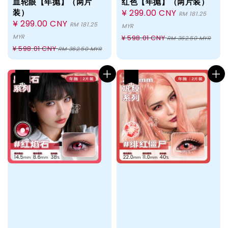
血轮眼【年抛】（两片
红色【年抛】（两片装）
装）
Sale
¥ 299.00 CNY
RM 181.25
Sale
¥ 299.00 CNY
price
RM 181.25
MYR
price
Regular
MYR
¥ 598.01 CNY
RM 362.50 MYR
Regular
¥ 598.01 CNY
price
RM 362.50 MYR
price
热卖
热卖