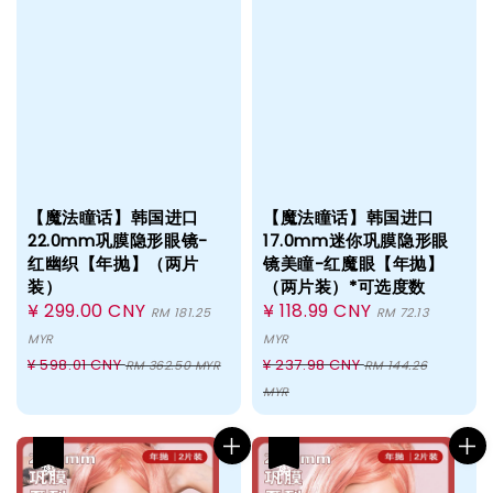
【魔法瞳话】韩国进口
【魔法瞳话】韩国进口
22.0mm巩膜隐形眼镜-
17.0mm迷你巩膜隐形眼
红幽织【年抛】（两片
镜美瞳-红魔眼【年抛】
装）
（两片装）*可选度数
Sale
¥ 299.00 CNY
Sale
¥ 118.99 CNY
RM 181.25
RM 72.13
price
price
MYR
MYR
Regular
Regular
¥ 598.01 CNY
¥ 237.98 CNY
RM 362.50 MYR
RM 144.26
price
price
MYR
热卖
热卖