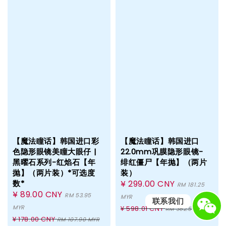
【魔法瞳话】韩国进口彩
【魔法瞳话】韩国进口
色隐形眼镜美瞳大眼仔 |
22.0mm巩膜隐形眼镜-
黑曜石系列-红焰石【年
绯红僵尸【年抛】（两片
抛】（两片装）*可选度
装）
数*
Sale
¥ 299.00 CNY
RM 181.25
Sale
¥ 89.00 CNY
price
RM 53.95
MYR
联系我们
price
Regular
MYR
¥ 598.01 CNY
RM 362.50 MYR
Regular
¥ 178.00 CNY
price
RM 107.90 MYR