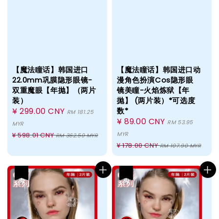
【魔法瞳话】韩国进口
【魔法瞳话】韩国进口动
22.0mm巩膜隐形眼镜-
漫角色扮演Cos隐形眼
双重魔眼【年抛】（两片
镜美瞳-火焰炼狱【年
装）
抛】 (两片装）*可选度
Sale
¥ 299.00 CNY
数*
RM 181.25
Sale
¥ 89.00 CNY
price
RM 53.95
MYR
price
Regular
MYR
¥ 598.01 CNY
RM 362.50 MYR
Regular
price
¥ 178.00 CNY
RM 107.90 MYR
price
热卖
热卖