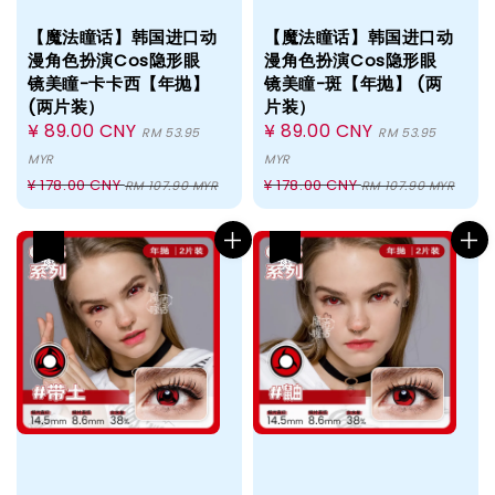
【魔法瞳话】韩国进口动
【魔法瞳话】韩国进口动
漫角色扮演Cos隐形眼
漫角色扮演Cos隐形眼
镜美瞳-卡卡西【年抛】
镜美瞳-斑【年抛】 (两
(两片装）
片装）
Sale
¥ 89.00 CNY
Sale
¥ 89.00 CNY
RM 53.95
RM 53.95
price
price
MYR
MYR
Regular
Regular
¥ 178.00 CNY
¥ 178.00 CNY
RM 107.90 MYR
RM 107.90 MYR
price
price
热卖
热卖