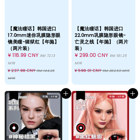
【魔法瞳话】韩国进口
【魔法瞳话】韩国进口
17.0mm迷你巩膜隐形眼
22.0mm巩膜隐形眼镜-
镜美瞳-猩狱红【年抛】
亡灵之线【年抛】（两片
（两片装）
装）
Sale
¥ 118.99 CNY
Sale
¥ 299.00 CNY
RM 72.13
RM 181.25
price
price
MYR
MYR
Regular
Regular
¥ 237.98 CNY
¥ 598.01 CNY
RM 144.26
RM 362.50 MYR
price
price
MYR
热卖
热卖