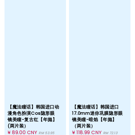
【魔法瞳话】韩国进口动
【魔法瞳话】韩国进口
漫角色扮演Cos隐形眼
17.0mm迷你巩膜隐形眼
镜美瞳-复古红【年抛】
镜美瞳-暗焰【年抛】
(两片装）
（两片装）
Sale
¥ 89.00 CNY
Sale
¥ 118.99 CNY
RM 53.95
RM 72.13