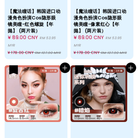
【魔法瞳话】韩国进口动
【魔法瞳话】韩国进口动
漫角色扮演Cos隐形眼
漫角色扮演Cos隐形眼
镜美瞳-红色螺旋【年
镜美瞳-像素红心【年
抛】 (两片装）
抛】 (两片装）
Sale
¥ 89.00 CNY
Sale
¥ 89.00 CNY
RM 53.95
RM 53.95
price
price
MYR
MYR
Regular
Regular
¥ 178.00 CNY
¥ 178.00 CNY
RM 107.90 MYR
RM 107.90 MYR
price
price
热卖
热卖