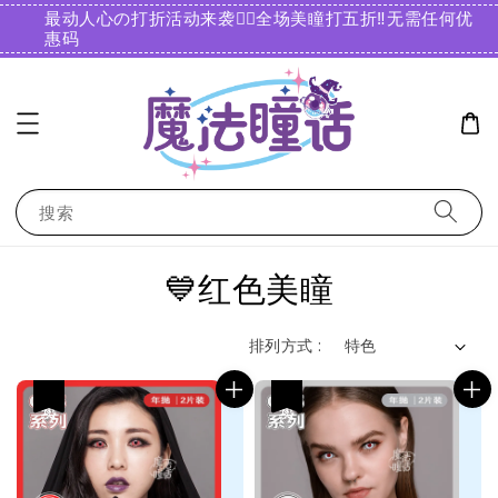
最动人心の打折活动来袭❤️‍🔥全场美瞳打五折‼️无需任何优
惠码️
搜索
💙红色美瞳
排列方式 :
热卖
热卖