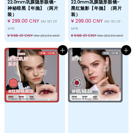
22.0mm巩膜隐形眼镜-
22.0mm巩膜隐形眼镜-
神秘暗黑【年抛】（两片
黑红魅影【年抛】（两片
装）
装）
Sale
¥ 299.00 CNY
Sale
¥ 299.00 CNY
RM 181.25
RM 181.25
price
price
MYR
MYR
Regular
Regular
¥ 598.01 CNY
¥ 598.01 CNY
RM 362.50 MYR
RM 362.50 MYR
price
price
热卖
热卖