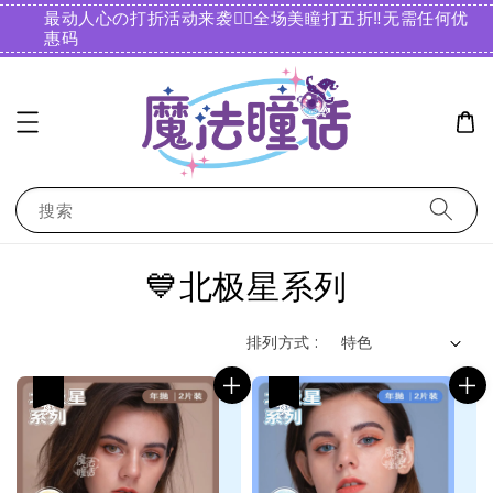
最动人心の打折活动来袭❤️‍🔥全场美瞳打五折‼️无需任何优
惠码️
搜索
💙北极星系列
排列方式 :
热卖
热卖