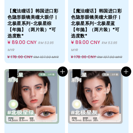
【魔法瞳话】韩国进口彩
【魔法瞳话】韩国进口彩
色隐形眼镜美瞳大眼仔 |
色隐形眼镜美瞳大眼仔 |
北极星系列-北极星棕
北极星系列-北极星蓝
【年抛】（两片装）*可
【年抛】（两片装）*可
选度数*
选度数*
Sale
¥ 89.00 CNY
Sale
¥ 89.00 CNY
RM 53.95
RM 53.95
price
price
MYR
MYR
Regular
Regular
¥ 178.00 CNY
¥ 178.00 CNY
RM 107.90 MYR
RM 107.90 MYR
price
price
热卖
热卖