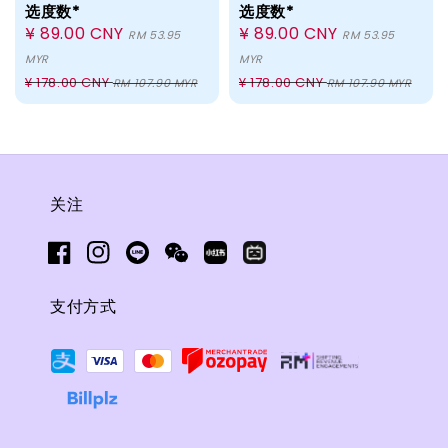
选度数*
选度数*
Sale
¥ 89.00 CNY
Sale
¥ 89.00 CNY
RM 53.95
RM 53.95
price
price
MYR
MYR
Regular
Regular
¥ 178.00 CNY
¥ 178.00 CNY
RM 107.90 MYR
RM 107.90 MYR
price
price
关注
支付方式