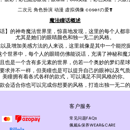
❣️
二次元 角色扮演 动漫 虚拟偶像 coserの爱
魔法瞳话概述
话】的神奇魔法世界里，惊喜地发现，
这里的每个人都
尤其是她们的眼睛颜色和独一无二的风格。
信以及增加美感方法的人来说，
这里就像是其中一个能挖掘
这个世界中，每个人的眼睛仿佛能说话，充满了神秘和魔
且也是一个含有多元素的世界，仿若一个奥妙的梦幻星球
要求并不一样，
但美瞳也是可以提升自己的眼神以及气
美瞳拥有着各式各样的款式，可以满足不同风格的你。
款会适合你也可以完成你想要的风格，
打造出独一无二
客户服务
常见问题FAQs
佩戴&保养WEAR&CARE