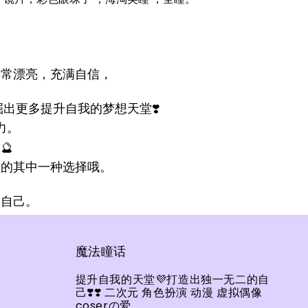
非常漂亮，充满自信，
出更多提升自我的梦想天堂❣️
力。
🔮
质的其中一种选择哦。
的自己。
魔法瞳话
提升自我的天堂💜打造出独一无二的自
己❣️❣️ 二次元 角色扮演 动漫 虚拟偶像
coserの爱