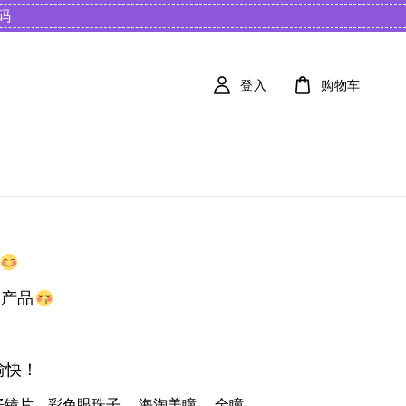
️
登入
购物车
的产品
愉快！
仔镜片，彩色眼珠子 ，海淘美瞳 ，全瞳。