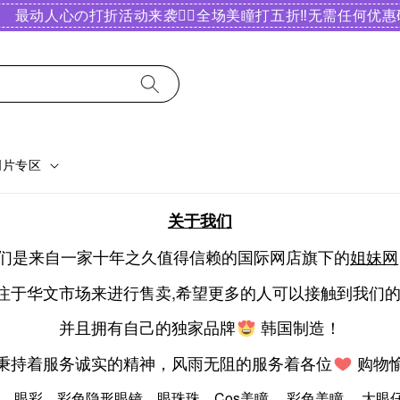
最动人心の打折活动来袭❤️‍🔥全场美瞳打五折‼️无需任何优惠码
明片专区
关于我们
们是来自一家十年之久值得信赖的国际网店旗下的
姐妹网
注于华文市场来进行售卖,希望更多的人可以接触到我们
并且拥有自己的独家品牌
韩国制造！
秉持着服务诚实的精神，风雨无阻的服务着各位
购物
， 眼彩，彩色隐形眼镜，眼珠珠，Cos美瞳 ，彩色美瞳 ，大眼