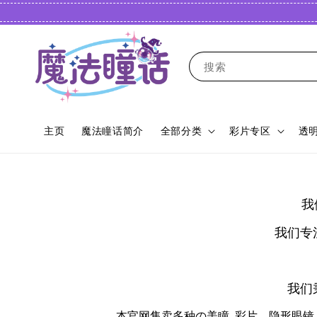
搜索
主页
魔法瞳话简介
全部分类
彩片专区
透
我
我们专
我们
本官网售卖多种の美瞳, 彩片，隐形眼镜